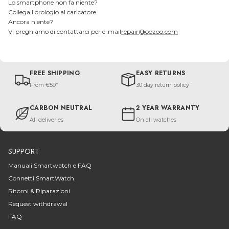
Lo smartphone non fa niente?
Collega l'orologio al caricatore.
Ancora niente?
Vi preghiamo di contattarci per e-mail
repair@oozoo.com
FREE SHIPPING
EASY RETURNS
From €59*
30 day return policy
CARBON NEUTRAL
2 YEAR WARRANTY
All deliveries
On all watches
SUPPORT
Manuali Smartwatch e FAQ
Connetti SmartWatch.
Ritorni & Riparazioni
Request withdrawal
FAQ