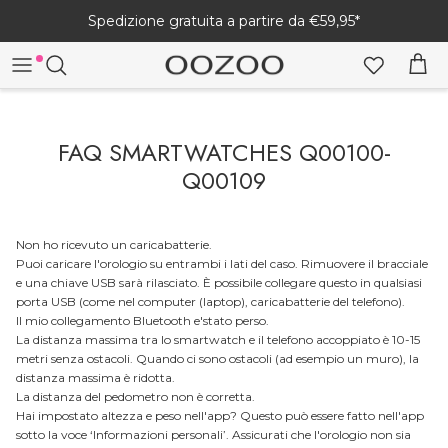
Salta
Spedizione gratuita a partire da €59,95*
al
contenuto
ALL
ALL
ALL JEWELLERY
FAQ SMARTWATCHES Q00100-
WOMEN'S
WOMEN'S
BRACELETS
Q00109
MEN'S
MEN'S
EARRINGS
NECKLACES
Non ho ricevuto un caricabatterie.
TIMEPIECES
SMARTWATCH STRAPS
Puoi caricare l'orologio su entrambi i lati del caso. Rimuovere il bracciale
e una chiave USB sarà rilasciato. È possibile collegare questo in qualsiasi
JEWELLERY SETS
porta USB (come nel computer (laptop), caricabatterie del telefono).
VINTAGE SERIES
CHARGERS
Il mio collegamento Bluetooth e'stato perso.
La distanza massima tra lo smartwatch e il telefono accoppiato è 10-15
MEN'S JEWELLERY
metri senza ostacoli. Quando ci sono ostacoli (ad esempio un muro), la
SMARTWATCH MANUAL & FAQ
distanza massima è ridotta.
La distanza del pedometro non è corretta.
Hai impostato altezza e peso nell'app? Questo può essere fatto nell'app
SMARTWATCH HELP
sotto la voce ‘Informazioni personali’. Assicurati che l'orologio non sia