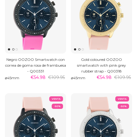
Negro OOZOO Smartwatch con
Gold coloured OOZOO
correa de goma rosa de frambuesa
smartwatch with pink grey
- Q00331
rubber strap - Q00318
€54.98
€109.95
€54.98
€109.95
⌀45mm
⌀45mm
VENTA
VENTA
-50%
-50%