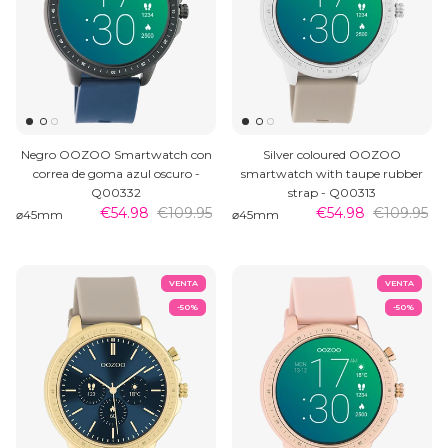
Negro OOZOO Smartwatch con
Silver coloured OOZOO
correa de goma azul oscuro -
smartwatch with taupe rubber
Q00332
strap - Q00313
€54.98
€109.95
€54.98
€109.95
⌀45mm
⌀45mm
VENTA
VENTA
-50%
-50%