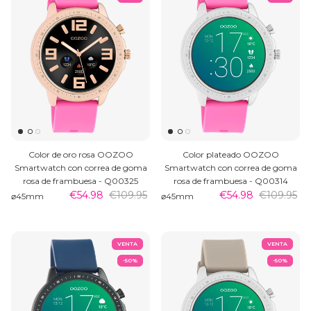
Color de oro rosa OOZOO
Color plateado OOZOO
Smartwatch con correa de goma
Smartwatch con correa de goma
rosa de frambuesa - Q00325
rosa de frambuesa - Q00314
€54.98
€109.95
€54.98
€109.95
⌀45mm
⌀45mm
VENTA
VENTA
-50%
-50%