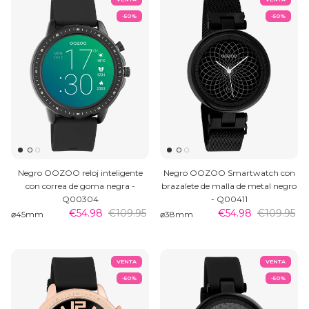
-50%
-50%
Negro OOZOO reloj inteligente
Negro OOZOO Smartwatch con
con correa de goma negra -
brazalete de malla de metal negro
Q00304
- Q00411
€54.98
€109.95
€54.98
€109.95
⌀45mm
⌀38mm
VENTA
VENTA
-50%
-50%