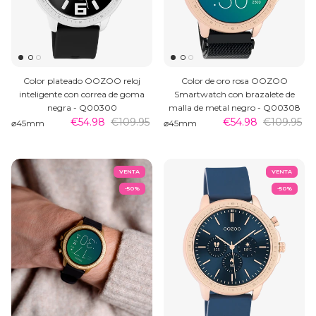
Color plateado OOZOO reloj
Color de oro rosa OOZOO
inteligente con correa de goma
Smartwatch con brazalete de
negra - Q00300
malla de metal negro - Q00308
€54.98
€109.95
€54.98
€109.95
⌀45mm
⌀45mm
VENTA
VENTA
-50%
-50%