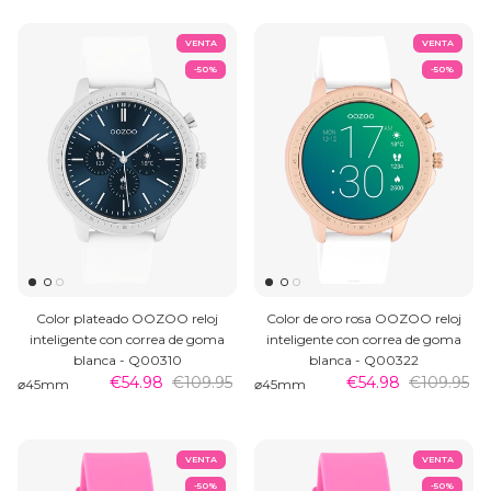
VENTA
VENTA
-50%
-50%
Color plateado OOZOO reloj
Color de oro rosa OOZOO reloj
inteligente con correa de goma
inteligente con correa de goma
blanca - Q00310
blanca - Q00322
€54.98
€109.95
€54.98
€109.95
⌀45mm
⌀45mm
VENTA
VENTA
-50%
-50%