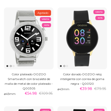
VENTA
Agotado
-50%
VENTA
-50%
Color plateado OOZOO
Color dorado OOZOO reloj
Smartwatch con brazalete de
inteligente con correa de goma
malla de metal de color plateado -
negra - Q00120
Q00305
€39.98
€79.95
⌀43mm
€54.98
€109.95
⌀45mm
VENTA
VENTA