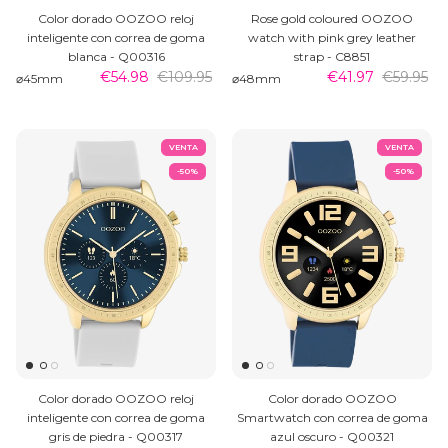
Color dorado OOZOO reloj
Rose gold coloured OOZOO
inteligente con correa de goma
watch with pink grey leather
blanca - Q00316
strap - C8851
€54.98
€109.95
€41.97
€59.95
⌀45mm
⌀48mm
VENTA
VENTA
-50%
-50%
Color dorado OOZOO reloj
Color dorado OOZOO
inteligente con correa de goma
Smartwatch con correa de goma
gris de piedra - Q00317
azul oscuro - Q00321