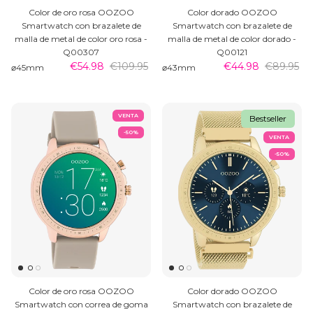
Color de oro rosa OOZOO
Color dorado OOZOO
Smartwatch con brazalete de
Smartwatch con brazalete de
malla de metal de color oro rosa -
malla de metal de color dorado -
Q00307
Q00121
€54.98
€109.95
€44.98
€89.95
⌀45mm
⌀43mm
VENTA
Bestseller
MEN'S JEWELLERY
-50%
VENTA
-50%
Color de oro rosa OOZOO
Color dorado OOZOO
Smartwatch con correa de goma
Smartwatch con brazalete de