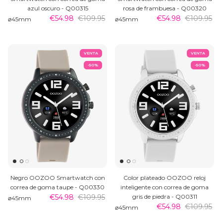
azul oscuro - Q00315
rosa de frambuesa - Q00320
€54.98
€109.95
€54.98
€109.95
⌀45mm
⌀45mm
VENTA
VENTA
-50%
-50%
Negro OOZOO Smartwatch con
Color plateado OOZOO reloj
correa de goma taupe - Q00330
inteligente con correa de goma
€54.98
€109.95
gris de piedra - Q00311
⌀45mm
€54.98
€109.95
⌀45mm