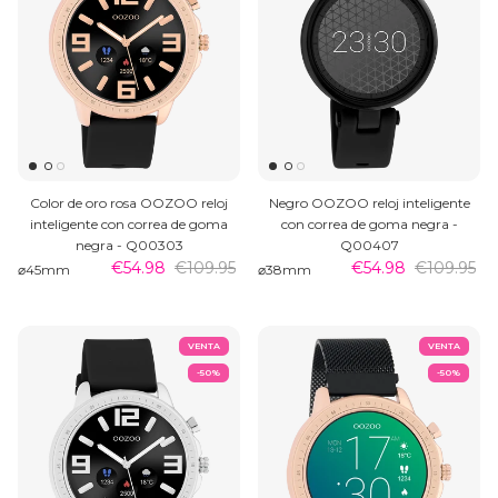
Color de oro rosa OOZOO reloj
Negro OOZOO reloj inteligente
inteligente con correa de goma
con correa de goma negra -
negra - Q00303
Q00407
€54.98
€109.95
€54.98
€109.95
⌀45mm
⌀38mm
VENTA
VENTA
-50%
-50%