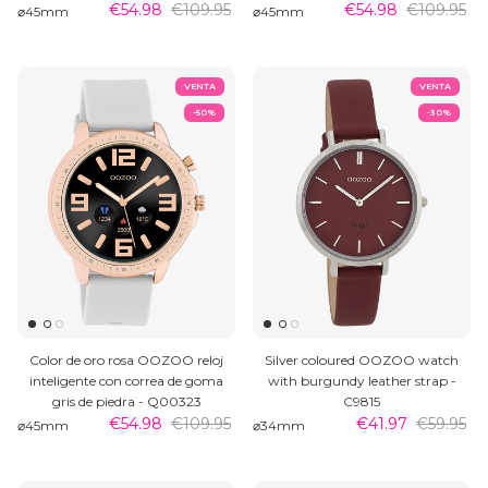
€54.98
€109.95
€54.98
€109.95
⌀45mm
⌀45mm
VENTA
VENTA
-50%
-30%
Color de oro rosa OOZOO reloj
Silver coloured OOZOO watch
inteligente con correa de goma
with burgundy leather strap -
gris de piedra - Q00323
C9815
€54.98
€109.95
€41.97
€59.95
⌀45mm
⌀34mm