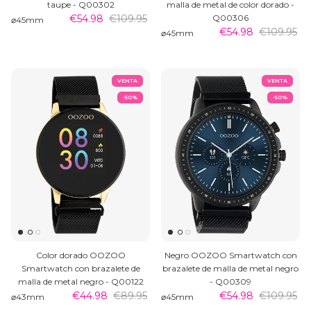
taupe - Q00302
malla de metal de color dorado -
€54.98
€109.95
Q00306
⌀45mm
€54.98
€109.95
⌀45mm
VENTA
VENTA
-50%
-50%
Color dorado OOZOO
Negro OOZOO Smartwatch con
Smartwatch con brazalete de
brazalete de malla de metal negro
malla de metal negro - Q00122
- Q00309
€44.98
€89.95
€54.98
€109.95
⌀43mm
⌀45mm