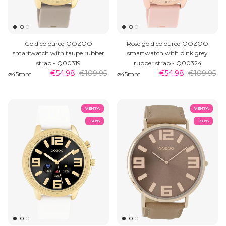
Gold coloured OOZOO
Rose gold coloured OOZOO
smartwatch with taupe rubber
smartwatch with pink grey
strap - Q00319
rubber strap - Q00324
€54.98
€109.95
€54.98
€109.95
⌀45mm
⌀45mm
VENTA
VENTA
-50%
-30%