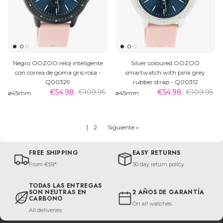
Negro OOZOO reloj inteligente
Silver coloured OOZOO
con correa de goma gris rosa -
smartwatch with pink grey
Q00329
rubber strap - Q00312
€54.98
€109.95
€54.98
€109.95
⌀45mm
⌀45mm
1
2
·
Siguiente »
FREE SHIPPING
EASY RETURNS
From €59*
30 day return policy
TODAS LAS ENTREGAS
SON NEUTRAS EN
2 AÑOS DE GARANTÍA
CARBONO
On all watches
All deliveries