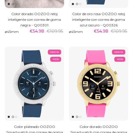
Color dorado OOZOO reloj
Color de oro rosa OOZOO reloj
inteligente con correa de goma
inteligente con correa de goma
negra - Q00301
azul oscuro - Q00326
€54.98
€109.95
€54.98
€109.95
⌀45mm
⌀45mm
VENTA
VENTA
-50%
-50%
Color plateado OOZOO
Color dorado OOZOO
Smartwatch con correa de goma
Smartwatch con correa de goma