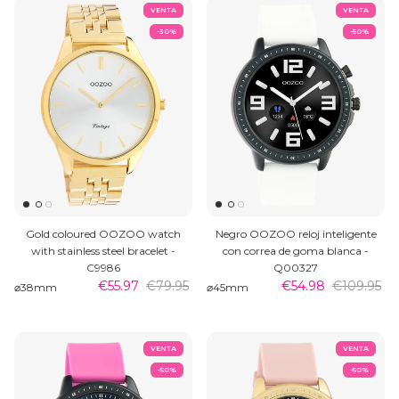
VENTA
VENTA
-30%
-50%
Gold coloured OOZOO watch
Negro OOZOO reloj inteligente
with stainless steel bracelet -
con correa de goma blanca -
C9986
Q00327
€55.97
€79.95
€54.98
€109.95
⌀38mm
⌀45mm
VENTA
VENTA
-50%
-50%